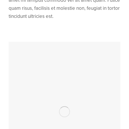
amet mi tempus commodo vel sit amet quam. Fusce
quam risus, facilisis et molestie non, feugiat in tortor
tincidunt ultricies est.