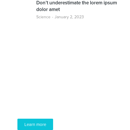
Don’t underestimate the lorem ipsum
dolor amet
Science
January 2, 2023
Programming School
Mauris maximus sed eros eget posuere.
Integer at pellentesque!
Learn more