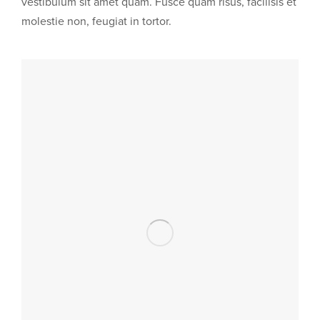
vestibulum sit amet quam. Fusce quam risus, facilisis et
molestie non, feugiat in tortor.